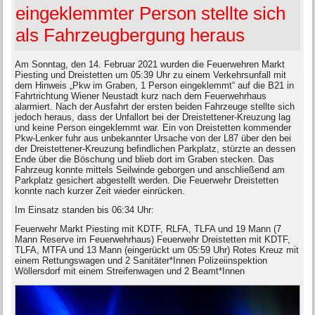
eingeklemmter Person stellte sich
als Fahrzeugbergung heraus
Am Sonntag, den 14. Februar 2021 wurden die Feuerwehren Markt
Piesting und Dreistetten um 05:39 Uhr zu einem Verkehrsunfall mit
dem Hinweis „Pkw im Graben, 1 Person eingeklemmt“ auf die B21 in
Fahrtrichtung Wiener Neustadt kurz nach dem Feuerwehrhaus
alarmiert. Nach der Ausfahrt der ersten beiden Fahrzeuge stellte sich
jedoch heraus, dass der Unfallort bei der Dreistettener-Kreuzung lag
und keine Person eingeklemmt war. Ein von Dreistetten kommender
Pkw-Lenker fuhr aus unbekannter Ursache von der L87 über den bei
der Dreistettener-Kreuzung befindlichen Parkplatz, stürzte an dessen
Ende über die Böschung und blieb dort im Graben stecken. Das
Fahrzeug konnte mittels Seilwinde geborgen und anschließend am
Parkplatz gesichert abgestellt werden. Die Feuerwehr Dreistetten
konnte nach kurzer Zeit wieder einrücken.
Im Einsatz standen bis 06:34 Uhr:
Feuerwehr Markt Piesting mit KDTF, RLFA, TLFA und 19 Mann (7
Mann Reserve im Feuerwehrhaus) Feuerwehr Dreistetten mit KDTF,
TLFA, MTFA und 13 Mann (eingerückt um 05:59 Uhr) Rotes Kreuz mit
einem Rettungswagen und 2 Sanitäter*Innen Polizeiinspektion
Wöllersdorf mit einem Streifenwagen und 2 Beamt*Innen