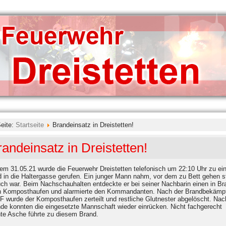
Seite:
Startseite
Brandeinsatz in Dreistetten!
randeinsatz in Dreistetten!
m 31.05.21 wurde die Feuerwehr Dreistetten telefonisch um 22:10 Uhr zu e
d in die Haltergasse gerufen. Ein junger Mann nahm, vor dem zu Bett gehen s
ch war. Beim Nachschauhalten entdeckte er bei seiner Nachbarin einen in Br
n Komposthaufen und alarmierte den Kommandanten. Nach der Brandbekämp
LF wurde der Komposthaufen zerteilt und restliche Glutnester abgelöscht. Nac
nde konnten die eingesetzte Mannschaft wieder einrücken. Nicht fachgerecht
hte Asche führte zu diesem Brand.