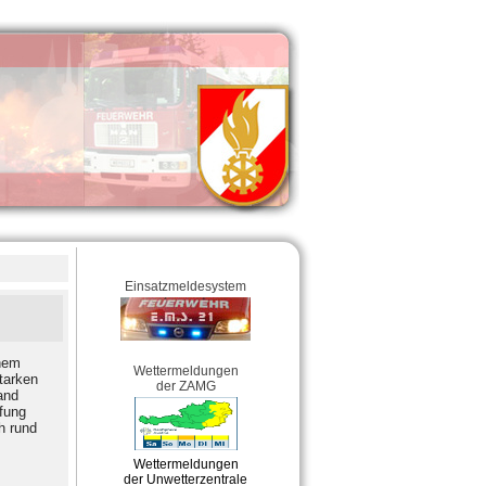
Einsatzmeldesystem
inem
Wettermeldungen
tarken
der ZAMG
and
fung
h rund
Wettermeldungen
der Unwetterzentrale