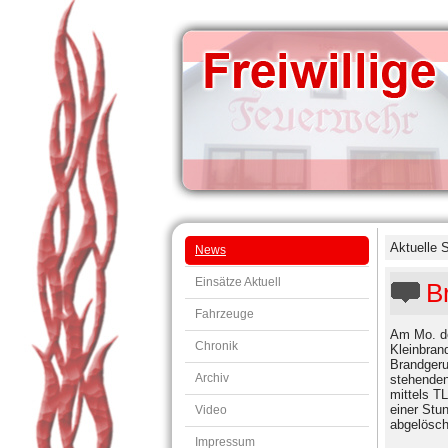
Aktuelle 
News
Einsätze Aktuell
B
Fahrzeuge
Am Mo. de
Chronik
Kleinbran
Brandgeru
Archiv
stehende
mittels T
einer Stu
Video
abgelösc
Impressum