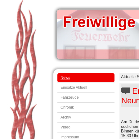
Aktuelle 
News
Einsätze Aktuell
E
Fahrzeuge
Neun
Chronik
Archiv
Am Di. de
südlichen
Video
Binnen kü
15:30 Uhr
Impressum