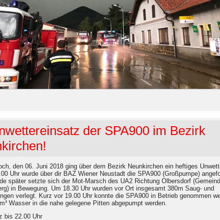
nwettereinsatz der SPA900 im Bezirk
kirchen!
ch, den 06. Juni 2018 ging über dem Bezirk Neunkirchen ein heftiges Unwette
00 Uhr wurde über dir BAZ Wiener Neustadt die SPA900 (Großpumpe) angefo
de später setzte sich der Mot-Marsch des UA2 Richtung Olbersdorf (Gemein
g) in Bewegung. Um 18.30 Uhr wurden vor Ort insgesamt 380m Saug- und
ungen verlegt. Kurz vor 19.00 Uhr konnte die SPA900 in Betrieb genommen w
m³ Wasser in die nahe gelegene Pitten abgepumpt werden.
z bis 22.00 Uhr