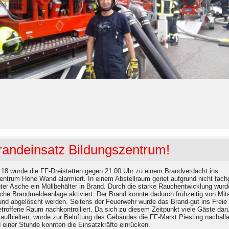
randeinsatz Bildungszentrum!
18 wurde die FF-Dreistetten gegen 21:00 Uhr zu einem Brandverdacht ins
entrum Hohe Wand alarmiert. In einem Abstellraum geriet aufgrund nicht fach
ter Asche ein Müllbehälter in Brand. Durch die starke Rauchentwicklung wurd
che Brandmeldeanlage aktiviert. Der Brand konnte dadurch frühzeitig von Mita
und abgelöscht werden. Seitens der Feuerwehr wurde das Brand-gut ins Freie
etroffene Raum nachkontrolliert. Da sich zu diesem Zeitpunkt viele Gäste dar
 aufhielten, wurde zur Belüftung des Gebäudes die FF-Markt Piesting nachalla
 einer Stunde konnten die Einsatzkräfte einrücken.