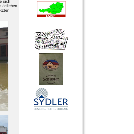
e sich
 örtlichen
etzten