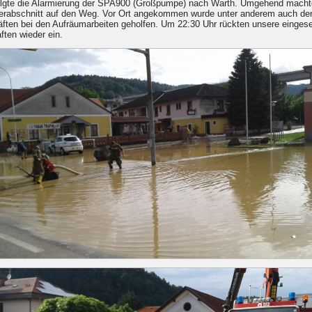
olgte die Alarmierung der SPA900 (Großpumpe) nach Warth. Umgehend macht
erabschnitt auf den Weg. Vor Ort angekommen wurde unter anderem auch den
äften bei den Aufräumarbeiten geholfen. Um 22:30 Uhr rückten unsere einges
ten wieder ein.