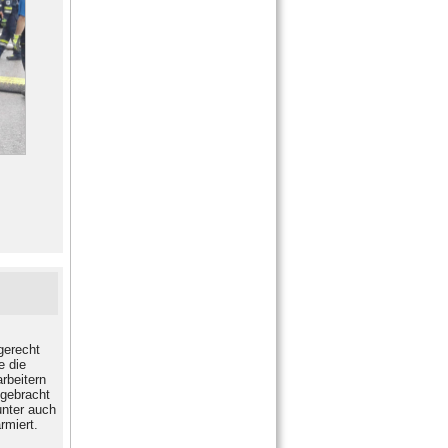
gerecht
e die
rbeitern
 gebracht
unter auch
rmiert.