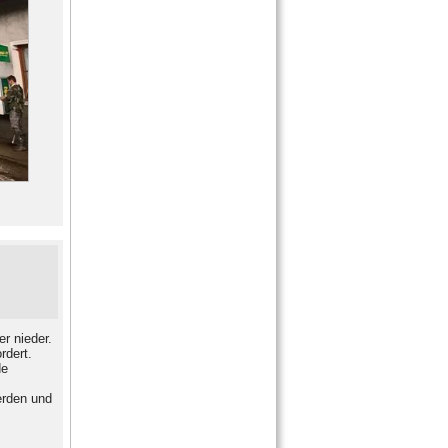
r nieder.
rdert.
de
erden und